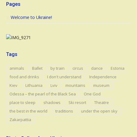
Pages
Welcome to Ukraine!
Tags
animals
Ballet
by train
circus
dance
Estonia
food and drinks
I don't understand
Independence
Kiev
Lithuania
Lviv
mountains
museum
Odessa – the pearl of the Black Sea
One God
place to sleep
shadows
Ski resort
Theatre
the best in the world
traditions
under the open sky
Zakarpattia