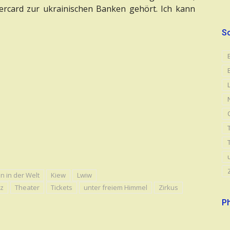
ercard zur ukrainischen Banken gehört. Ich kann
S
n in der Welt
Kiew
Lwiw
z
Theater
Tickets
unter freiem Himmel
Zirkus
Ph