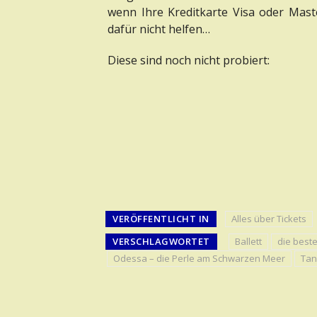
wenn Ihre Kreditkarte Visa oder Mast
dafür nicht helfen…
Diese sind noch nicht probiert:
VERÖFFENTLICHT IN
Alles über Tickets
VERSCHLAGWORTET
Ballett
die beste
Odessa – die Perle am Schwarzen Meer
Tan