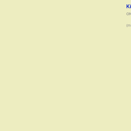
K
O
(m