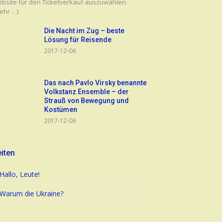
bsite für den Ticketverkauf auszuwählen.
ehr …)
Die Nacht im Zug – beste
Lösung für Reisende
2017-12-06
Das nach Pavlo Virsky benannte
Volkstanz Ensemble – der
Strauß von Bewegung und
Kostümen
2017-12-06
iten
Hallo, Leute!
Warum die Ukraine?