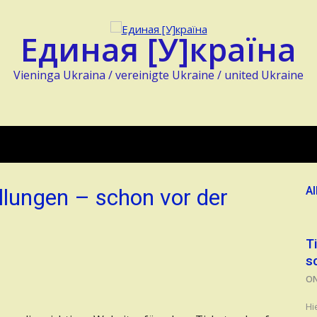
Единая [У]країна
Vieninga Ukraina / vereinigte Ukraine / united Ukraine
ellungen – schon vor der
Al
T
s
O
Hi