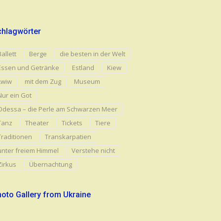
chlagwörter
Ballett
Berge
die besten in der Welt
Essen und Getränke
Estland
Kiew
Lwiw
mit dem Zug
Museum
Nur ein Got
Odessa – die Perle am Schwarzen Meer
Tanz
Theater
Tickets
Tiere
Traditionen
Transkarpatien
unter freiem Himmel
Verstehe nicht
Zirkus
Übernachtung
oto Gallery from Ukraine