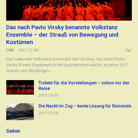
Das nach Pavlo Virsky benannte Volkstanz
Ensemble – der Strauß von Bewegung und
Kostümen
ONE
2017-12-06
2
Das nationale Volkstanz Ensemble der Ukraine, das nach Pavlo
Virsky (Pawlo Pawlowytsch Wirskyj) benannt wurde, im Jahre 2017
feierte sein 80-jähriges...
Tickets für die Vorstellungen – schon vor der
Reise
2017-10-30
Die Nacht im Zug – beste Lösung für Reisende
2017-12-06
Seiten