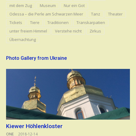
mit dem Zug
Museum
Nur ein Got
Odessa – die Perle am Schwarzen Meer
Tanz
Theater
Tickets
Tiere
Traditionen
Transkarpatien
unter freiem Himmel
Verstehe nicht
Zirkus
Übernachtung
Photo Gallery from Ukraine
Kiewer Höhlenkloster
ONE
2018-12-14