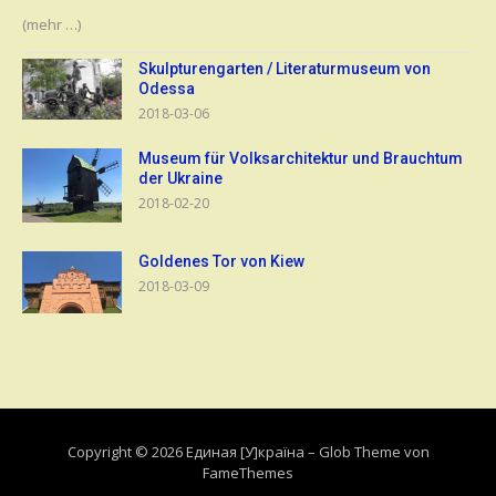
(mehr …)
Skulpturengarten / Literaturmuseum von
Odessa
2018-03-06
Museum für Volksarchitektur und Brauchtum
der Ukraine
2018-02-20
Goldenes Tor von Kiew
2018-03-09
Copyright © 2026 Единая [У]країна
–
Glob Theme von
FameThemes