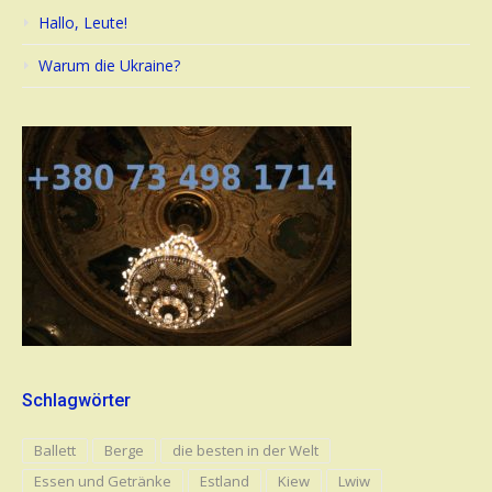
Hallo, Leute!
Warum die Ukraine?
Schlagwörter
Ballett
Berge
die besten in der Welt
Essen und Getränke
Estland
Kiew
Lwiw