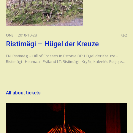
ONE
2018-10-28
2
Ristimägi – Hügel der Kreuze
EN: Ristimägi – Hill of Crosses in Estonia DE: Hügel der Kreuze -
Ristimägi - Hiiumaa - Estland LT: Ristimägi - Kryžių kalvelės Estijoje...
All about tickets