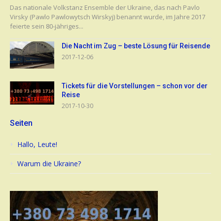
Das nationale Volkstanz Ensemble der Ukraine, das nach Pavlo
Virsky (Pawlo Pawlowytsch Wirskyj) benannt wurde, im Jahre 2017
feierte sein 80-jähriges...
Die Nacht im Zug – beste Lösung für Reisende
2017-12-06
Tickets für die Vorstellungen – schon vor der
Reise
2017-10-30
Seiten
Hallo, Leute!
Warum die Ukraine?