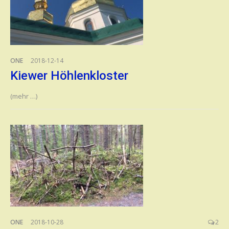
ONE
2018-12-14
Kiewer Höhlenkloster
(mehr …)
ONE
2018-10-28
2