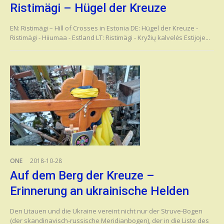
Ristimägi – Hügel der Kreuze
EN: Ristimägi – Hill of Crosses in Estonia DE: Hügel der Kreuze -
Ristimägi - Hiiumaa - Estland LT: Ristimägi - Kryžių kalvelės Estijoje...
ONE
2018-10-28
Auf dem Berg der Kreuze –
Erinnerung an ukrainische Helden
Den Litauen und die Ukraine vereint nicht nur der Struve-Bogen
(der skandinavisch-russische Meridianbogen), der in die Liste des