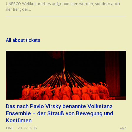
UNESCO-Weltkulturerbes aufgenommen wurden, sondern auch
der Berg der...
All about tickets
Das nach Pavlo Virsky benannte Volkstanz
Ensemble – der Strauß von Bewegung und
Kostümen
ONE
2017-12-06
2