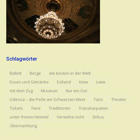
Schlagwörter
Ballett
Berge
die besten in der Welt
Essen und Getränke
Estland
Kiew
Lwiw
mit dem Zug
Museum
Nur ein Got
Odessa – die Perle am Schwarzen Meer
Tanz
Theater
Tickets
Tiere
Traditionen
Transkarpatien
unter freiem Himmel
Verstehe nicht
Zirkus
Übernachtung