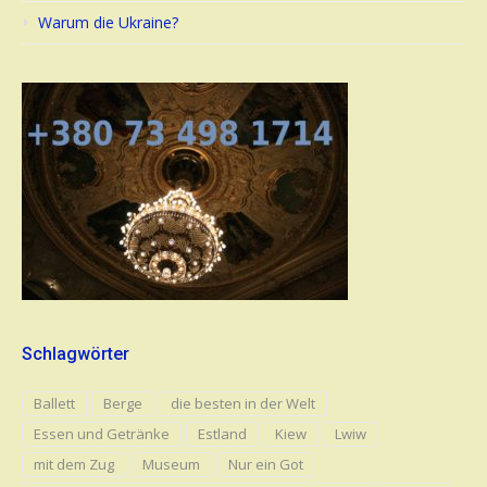
Warum die Ukraine?
Schlagwörter
Ballett
Berge
die besten in der Welt
Essen und Getränke
Estland
Kiew
Lwiw
mit dem Zug
Museum
Nur ein Got