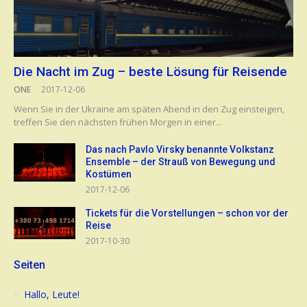
Die Nacht im Zug – beste Lösung für Reisende
ONE
2017-12-06
Wenn Sie in der Ukraine am späten Abend in den Zug einsteigen,
treffen Sie den nächsten frühen Morgen in einer...
Das nach Pavlo Virsky benannte Volkstanz
Ensemble – der Strauß von Bewegung und
Kostümen
2017-12-06
Tickets für die Vorstellungen – schon vor der
Reise
2017-10-30
Seiten
Hallo, Leute!