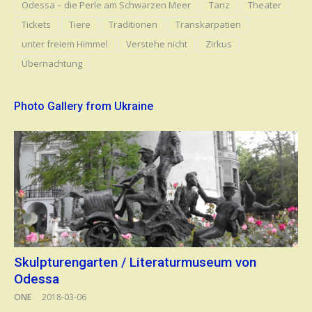
Odessa – die Perle am Schwarzen Meer
Tanz
Theater
Tickets
Tiere
Traditionen
Transkarpatien
unter freiem Himmel
Verstehe nicht
Zirkus
Übernachtung
Photo Gallery from Ukraine
Skulpturengarten / Literaturmuseum von
Odessa
ONE
2018-03-06