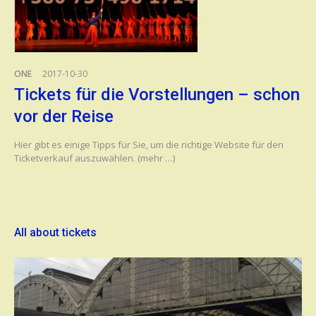
ONE
2017-10-30
Tickets für die Vorstellungen – schon
vor der Reise
Hier gibt es einige Tipps für Sie, um die richtige Website für den
Ticketverkauf auszuwählen. (mehr …)
All about tickets