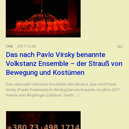
ONE
2017-12-06
2
Das nach Pavlo Virsky benannte
Volkstanz Ensemble – der Strauß von
Bewegung und Kostümen
Das nationale Volkstanz Ensemble der Ukraine, das nach Pavlo
Virsky (Pawlo Pawlowytsch Wirskyj) benannt wurde, im Jahre 2017
feierte sein 80-jähriges Jubiläum. (mehr …)