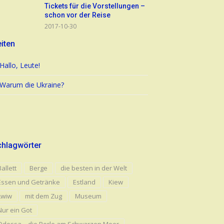
Tickets für die Vorstellungen –
schon vor der Reise
2017-10-30
iten
Hallo, Leute!
Warum die Ukraine?
chlagwörter
Ballett
Berge
die besten in der Welt
Essen und Getränke
Estland
Kiew
Lwiw
mit dem Zug
Museum
Nur ein Got