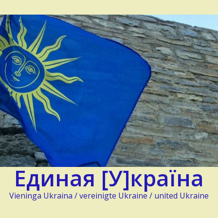
Единая [У]країна
Vieninga Ukraina / vereinigte Ukraine / united Ukraine