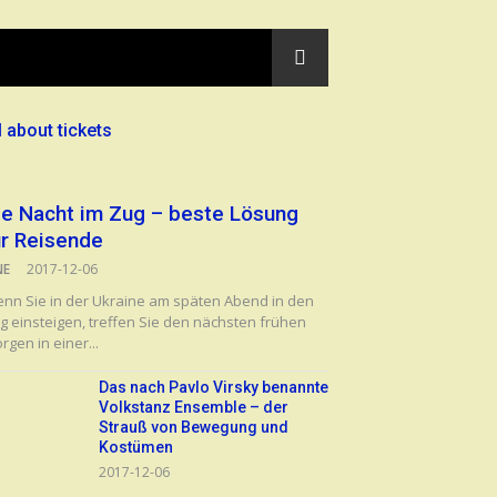
l about tickets
ie Nacht im Zug – beste Lösung
ür Reisende
NE
2017-12-06
nn Sie in der Ukraine am späten Abend in den
g einsteigen, treffen Sie den nächsten frühen
rgen in einer...
Das nach Pavlo Virsky benannte
Volkstanz Ensemble – der
Strauß von Bewegung und
Kostümen
2017-12-06