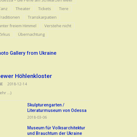
Odessa – die Perle am Schwarzen Meer
Tanz
Theater
Tickets
Tiere
Traditionen
Transkarpatien
unter freiem Himmel
Verstehe nicht
Zirkus
Übernachtung
oto Gallery from Ukraine
iewer Höhlenkloster
NE
2018-12-14
ehr …)
Skulpturengarten /
Literaturmuseum von Odessa
2018-03-06
Museum für Volksarchitektur
und Brauchtum der Ukraine