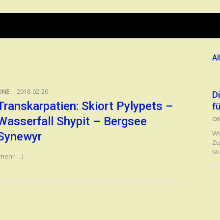
Al
n
ONE
2018-02-20
D
Transkarpatien: Skiort Pylypets –
f
Wasserfall Shypit – Bergsee
O
We
Synewyr
Zu
Mo
(mehr …)