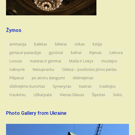
Žymos
animacija
baletas
bilietai
cirkas
Estija
geriausi pasaulyje
gyvūnai
kalnai
Kijevas
Lietuva
Lvovas
maistas ir gėrimai
Maša ir Lokys
muziejus
nakvynė
Nesuprantu
Odesa – Juodosios jūros perlas
Pilipecai
po atviru dangumi
slidinėjimas
slidinėjimo kurortas
Synevyras
teatras
tradicijos
traukiniu
Užkarpatė
Vienas Dievas
Šipotas
šokis
Photo Gallery from Ukraine