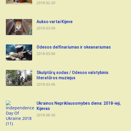
2018-02-20
Aukso vartai Kijeve
2018-03-09
Odesos delfinariumas ir okeanariumas
2018-03-06
Skulptūrų sodas / Odesos valstybinis
literatūros muziejus
2018-03-06
Ukrainos Nepriklausomybės diena: 2018-ieji,
Kijevas
2018-08-30