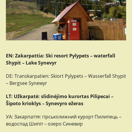
EN: Zakarpattia: Ski resort Pylypets – waterfall
Shypit – Lake Synevyr
DE: Transkarpatien: Skiort Pylypets – Wasserfall Shypit
– Bergsee Synewyr
LT: Užkarpatė: slidinėjimo kurortas Pilipecai –
Šipoto krioklys – Synevyro ežeras
УА: Закарпаття: гірськолижний курорт Пилипець –
водоспад Шипіт – озеро Синевир