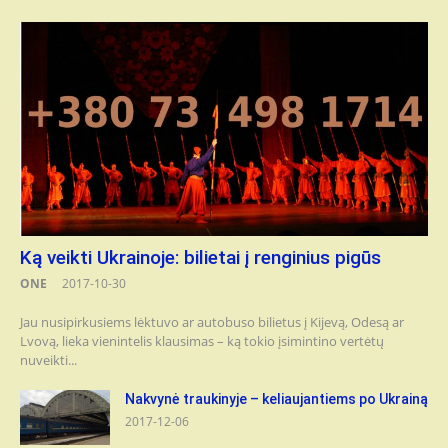
Ką veikti Ukrainoje: bilietai į renginius pigūs
ONE
2017-10-30
Jau nusipirkusiems lėktuvo ar autobuso bilietus į Kijevą, Odesą ar
Lvovą, lieka vienintelis klausimas – ką tokio įsimintino vertėtų
nuveikti...
Nakvynė traukinyje – keliaujantiems po Ukrainą
2017-12-06