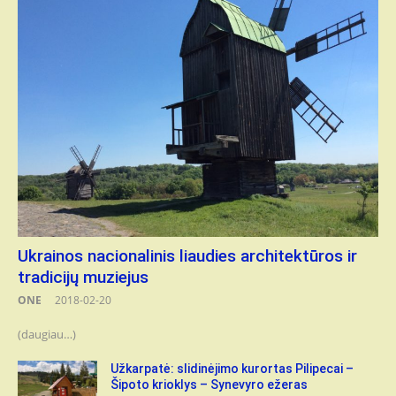
Ukrainos nacionalinis liaudies architektūros ir
tradicijų muziejus
ONE
2018-02-20
(daugiau…)
Užkarpatė: slidinėjimo kurortas Pilipecai –
Šipoto krioklys – Synevyro ežeras