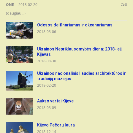
ONE
2018-02-20
0
(daugiau…)
Odesos delfinariumas ir okeanariumas
2018-03-06
Ukrainos Nepriklausomybės diena: 2018-ieji,
Kijevas
2018-08-30
Ukrainos nacionalinis liaudies architektūros ir
tradicijų muziejus
2018-02-20
Aukso vartai Kijeve
2018-03-09
Kijevo Pečorų laura
2018-12-14