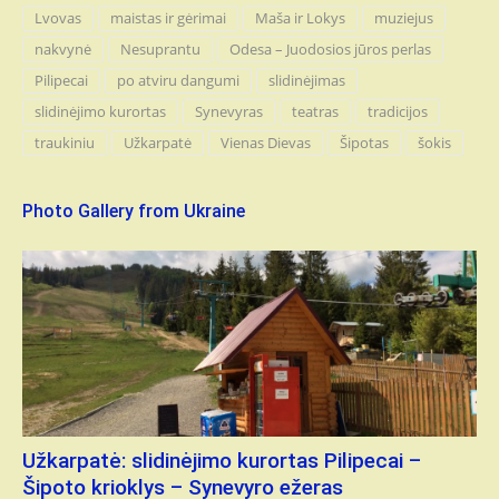
Lvovas
maistas ir gėrimai
Maša ir Lokys
muziejus
nakvynė
Nesuprantu
Odesa – Juodosios jūros perlas
Pilipecai
po atviru dangumi
slidinėjimas
slidinėjimo kurortas
Synevyras
teatras
tradicijos
traukiniu
Užkarpatė
Vienas Dievas
Šipotas
šokis
Photo Gallery from Ukraine
Užkarpatė: slidinėjimo kurortas Pilipecai –
Šipoto krioklys – Synevyro ežeras