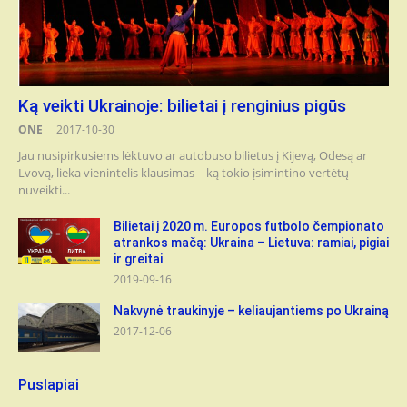
Ką veikti Ukrainoje: bilietai į renginius pigūs
ONE
2017-10-30
Jau nusipirkusiems lėktuvo ar autobuso bilietus į Kijevą, Odesą ar
Lvovą, lieka vienintelis klausimas – ką tokio įsimintino vertėtų
nuveikti...
Bilietai į 2020 m. Europos futbolo čempionato
atrankos mačą: Ukraina – Lietuva: ramiai, pigiai
ir greitai
2019-09-16
Nakvynė traukinyje – keliaujantiems po Ukrainą
2017-12-06
Puslapiai