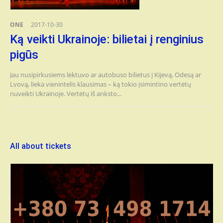
ONE
2017-10-30
Ką veikti Ukrainoje: bilietai į renginius
pigūs
Jau nusipirkusiems lėktuvo ar autobuso bilietus į Kijevą, Odesą ar
Lvovą, lieka vienintelis klausimas – ką tokio įsimintino vertėtų
nuveikti Ukrainoje. Vertėtų iš anksto...
All about tickets