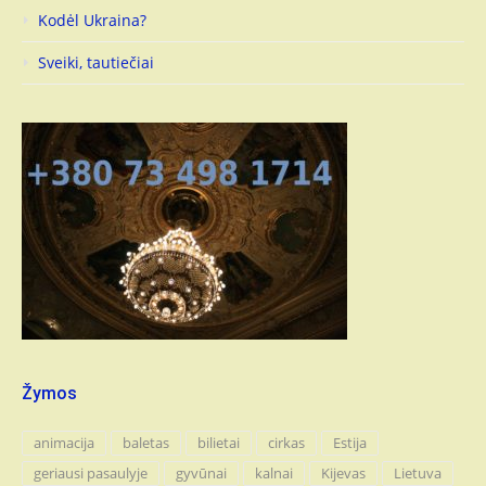
Kodėl Ukraina?
Sveiki, tautiečiai
Žymos
animacija
baletas
bilietai
cirkas
Estija
geriausi pasaulyje
gyvūnai
kalnai
Kijevas
Lietuva