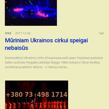
ONE
2017-12-05
0
Mūriniam Ukrainos cirkui speigai
nebaisūs
Nacionalinio Ukrainos cirko (Національний цирк України) pastatas
šalies sostinės Pergalės aikštėje išdygo 1960 metais ir tikrai dvelkia
sovietine praeitimi. Mūras – ir žiemą mūras...