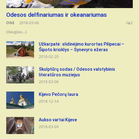
Odesos delfinariumas ir okeanariumas
ONE
2018-03-06
2
(daugiau…)
Užkarpatė: slidinėjimo kurortas Pilipecai –
Šipoto krioklys – Synevyro ežeras
2018-02-20
Skulptūrų sodas / Odesos valstybinis
literatūros muziejus
2018-03-06
Kijevo Pečorų laura
2018-12-14
Aukso vartai Kijeve
2018-03-09