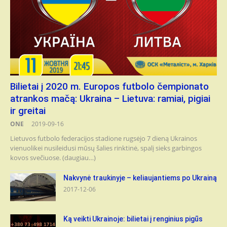
Bilietai į 2020 m. Europos futbolo čempionato
atrankos mačą: Ukraina – Lietuva: ramiai, pigiai
ir greitai
ONE
2019-09-16
Lietuvos futbolo federacijos stadione rugsėjo 7 dieną Ukrainos
vienuolikei nusileidusi mūsų šalies rinktinė, spalį sieks garbingos
kovos svečiuose. (daugiau…)
Nakvynė traukinyje – keliaujantiems po Ukrainą
2017-12-06
Ką veikti Ukrainoje: bilietai į renginius pigūs