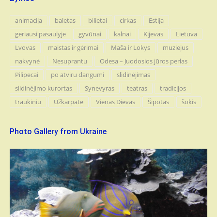
animacija
baletas
bilietai
cirkas
Estija
geriausi pasaulyje
gyvūnai
kalnai
Kijevas
Lietuva
Lvovas
maistas ir gėrimai
Maša ir Lokys
muziejus
nakvynė
Nesuprantu
Odesa – Juodosios jūros perlas
Pilipecai
po atviru dangumi
slidinėjimas
slidinėjimo kurortas
Synevyras
teatras
tradicijos
traukiniu
Užkarpatė
Vienas Dievas
Šipotas
šokis
Photo Gallery from Ukraine