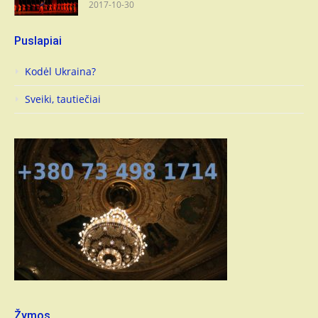
2017-10-30
Puslapiai
Kodėl Ukraina?
Sveiki, tautiečiai
Žymos