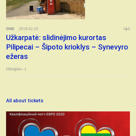
ONE
2018-02-20
0
Užkarpatė: slidinėjimo kurortas
Pilipecai – Šipoto krioklys – Synevyro
ežeras
(daugiau…)
All about tickets