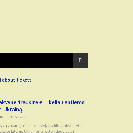
l about tickets
akvynė traukinyje – keliaujantiems
o Ukrainą
NE
2017-12-06
lyvą vakarą įsėdę į traukinį, jau kitą ankstų rytą
tiksite kitame Ukrainos mieste. (daugiau…)