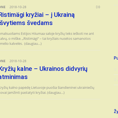
ONE
2018-10-28
0
Ristimägi kryžiai – į Ukrainą
išvytiems švedams
malsuoliams Estijos Hiiumaa saloje kryžių teks ieškoti ne ant
alvų, o miške. „Ristimägi“ – tai kryžiais nusėtos samanotos
smėlio kalvelės. (daugiau…)
Pu
ONE
2018-10-28
Kryžių kalne – Ukrainos didvyrių
atminimas
ryžių kalno papėdę Lietuvoje puošia šiandieninei ukrainiečių
ovai įamžinti pastatyti kryžiai. (daugiau…)
Ž