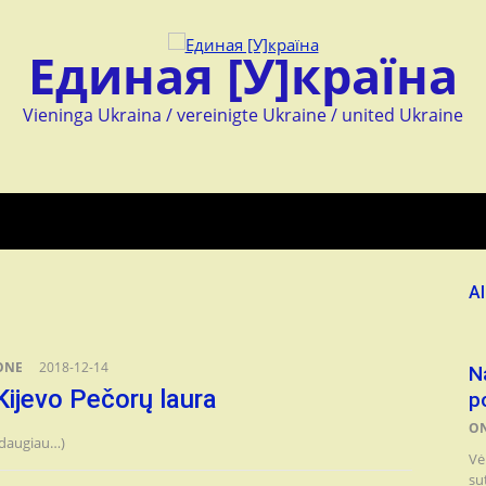
Единая [У]країна
Vieninga Ukraina / vereinigte Ukraine / united Ukraine
Al
ONE
2018-12-14
N
Kijevo Pečorų laura
p
O
(daugiau…)
Vė
su