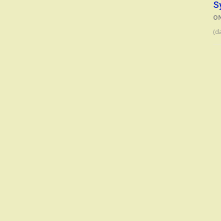
S
O
(d