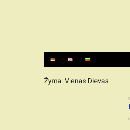
Eiti
prie
turinio
Žyma:
Vienas Dievas