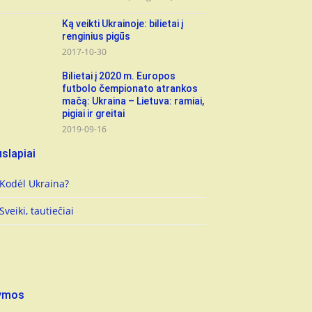
Ką veikti Ukrainoje: bilietai į
renginius pigūs
2017-10-30
Bilietai į 2020 m. Europos
futbolo čempionato atrankos
mačą: Ukraina – Lietuva: ramiai,
pigiai ir greitai
2019-09-16
slapiai
Kodėl Ukraina?
Sveiki, tautiečiai
ymos