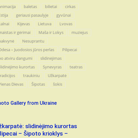
animacija
baletas
bilietai
cirkas
Estija
geriausi pasaulyje
gyvūnai
kalnai
Kijevas
Lietuva
Lvovas
maistas ir gėrimai
Maša ir Lokys
muziejus
nakvynė
Nesuprantu
Odesa – Juodosios jūros perlas
Pilipecai
po atviru dangumi
slidinėjimas
slidinėjimo kurortas
Synevyras
teatras
tradicijos
traukiniu
Užkarpatė
Vienas Dievas
Šipotas
šokis
oto Gallery from Ukraine
žkarpatė: slidinėjimo kurortas
ilipecai – Šipoto krioklys –