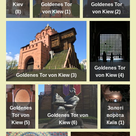
Kiev
Goldenes Tor
Goldenes Tor
(8)
von Kiew (1)
von Kiew (2)
Goldenes Tor
Goldenes Tor von Kiew (3)
von Kiew (4)
Goldenes
Золоті
Tor von
Goldenes Tor von
ворота
Kiew (5)
Kiew (6)
Київ (1)