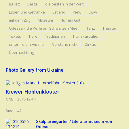
Ballett
Berge
die besten in der Welt
Essen und Getränke
Estland
Kiew
Lwiw
mit dem Zug
Museum
Nur ein Got
Odessa – die Perle am Schwarzen Meer
Tanz
Theater
Tickets
Tiere
Traditionen
Transkarpatien
unter freiem Himmel
Verstehe nicht
Zirkus
Übernachtung
Photo Gallery from Ukraine
Kiewer Höhlenkloster
ONE
2018-12-14
(mehr …)
Skulpturengarten / Literaturmuseum von
Odessa