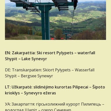
EN: Zakarpattia: Ski resort Pylypets – waterfall
Shypit – Lake Synevyr
DE: Transkarpatien: Skiort Pylypets – Wasserfall
Shypit – Bergsee Synewyr
LT: Užkarpatė: slidinėjimo kurortas Pilipecai – Šipoto
krioklys – Synevyro ežeras
УА: Закарпаття: гірськолижний курорт Пилипець –
водоспад Шипіт – озеро Синевир