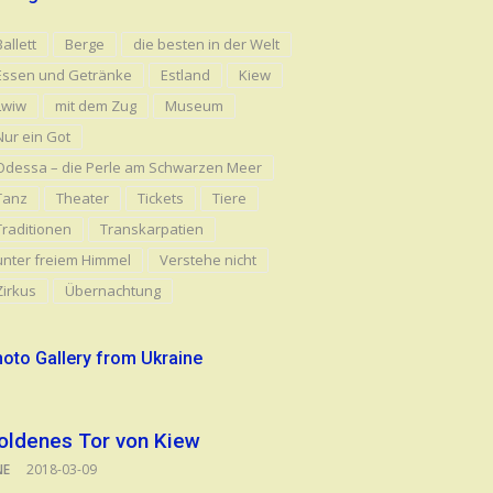
Ballett
Berge
die besten in der Welt
Essen und Getränke
Estland
Kiew
Lwiw
mit dem Zug
Museum
Nur ein Got
Odessa – die Perle am Schwarzen Meer
Tanz
Theater
Tickets
Tiere
Traditionen
Transkarpatien
unter freiem Himmel
Verstehe nicht
Zirkus
Übernachtung
oto Gallery from Ukraine
oldenes Tor von Kiew
NE
2018-03-09