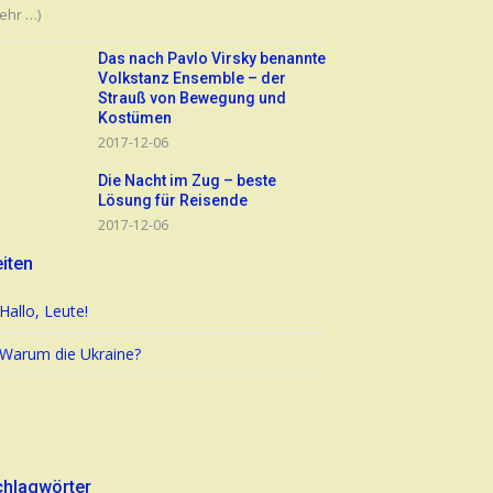
ehr …)
Das nach Pavlo Virsky benannte
Volkstanz Ensemble – der
Strauß von Bewegung und
Kostümen
2017-12-06
Die Nacht im Zug – beste
Lösung für Reisende
2017-12-06
iten
Hallo, Leute!
Warum die Ukraine?
chlagwörter