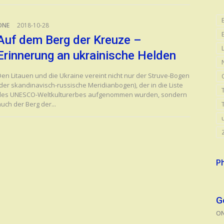
ONE
2018-10-28
Auf dem Berg der Kreuze –
Erinnerung an ukrainische Helden
Den Litauen und die Ukraine vereint nicht nur der Struve-Bogen
(der skandinavisch-russische Meridianbogen), der in die Liste
des UNESCO-Weltkulturerbes aufgenommen wurden, sondern
uch der Berg der...
Ph
G
O