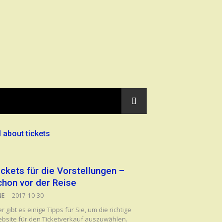
l about tickets
ickets für die Vorstellungen –
chon vor der Reise
NE
2017-10-30
er gibt es einige Tipps für Sie, um die richtige
bsite für den Ticketverkauf auszuwählen.