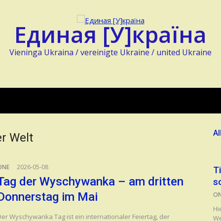
Единая [У]країна
Vieninga Ukraina / vereinigte Ukraine / united Ukraine
Al
er Welt
ONE
2026-05-08
T
Tag der Wyschywanka – am dritten
s
Donnerstag im Mai
O
Hi
Der Wyschywanka Tag ist ein internationaler Feiertag, der
We