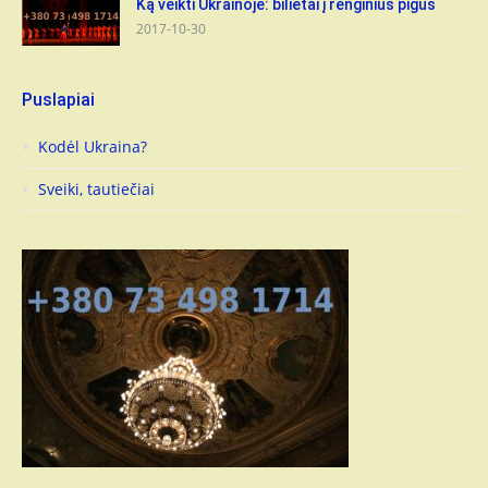
Ką veikti Ukrainoje: bilietai į renginius pigūs
2017-10-30
Puslapiai
Kodėl Ukraina?
Sveiki, tautiečiai