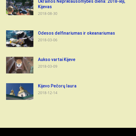
Ukrainos Nepriklausomybės diena: 2018-ieji,
Kijevas
2018-08-30
Odesos delfinariumas ir okeanariumas
2018-03-06
Aukso vartai Kijeve
2018-03-09
Kijevo Pečorų laura
2018-12-14