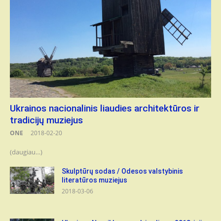
Ukrainos nacionalinis liaudies architektūros ir
tradicijų muziejus
ONE
2018-02-20
(daugiau…)
Skulptūrų sodas / Odesos valstybinis
literatūros muziejus
2018-03-06