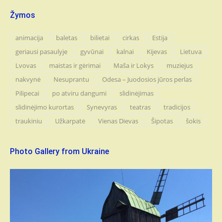
Žymos
animacija
baletas
bilietai
cirkas
Estija
geriausi pasaulyje
gyvūnai
kalnai
Kijevas
Lietuva
Lvovas
maistas ir gėrimai
Maša ir Lokys
muziejus
nakvynė
Nesuprantu
Odesa – Juodosios jūros perlas
Pilipecai
po atviru dangumi
slidinėjimas
slidinėjimo kurortas
Synevyras
teatras
tradicijos
traukiniu
Užkarpatė
Vienas Dievas
Šipotas
šokis
Photo Gallery from Ukraine