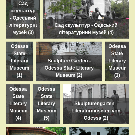
Сад
скульптур
- Одеський
Sculpture
літературний
Сад скульптур - Одеський
Sculpture
Garden
музей (3)
літературний музей (4)
Garden -
-
Odessa
Odessa
State
State
Literary
Sculpture Garden -
Literary
Sculpture
Museum
Odessa State Literary
Museum
Garden
Sculpture
(1)
Museum (2)
(3)
-
Garden -
Odessa
Odessa
State
State
Literary
Literary
Skulpturengarten -
Museum
Museum
Literaturmuseum von
(4)
(5)
Odessa (2)