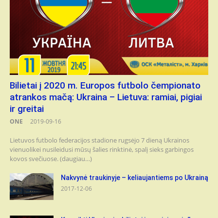
Bilietai į 2020 m. Europos futbolo čempionato
atrankos mačą: Ukraina – Lietuva: ramiai, pigiai
ir greitai
ONE
2019-09-16
Lietuvos futbolo federacijos stadione rugsėjo 7 dieną Ukrainos
vienuolikei nusileidusi mūsų šalies rinktinė, spalį sieks garbingos
kovos svečiuose. (daugiau…)
Nakvynė traukinyje – keliaujantiems po Ukrainą
2017-12-06